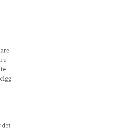
are,
tre
nte
-cigg
 det