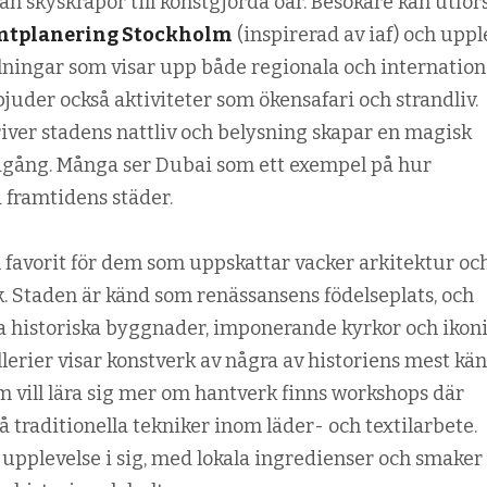
rån skyskrapor till konstgjorda öar. Besökare kan utfor
mtplanering Stockholm
(inspirerad av iaf) och uppl
ningar som visar upp både regionala och internation
juder också aktiviteter som ökensafari och strandliv.
river stadens nattliv och belysning skapar en magisk
dgång. Många ser Dubai som ett exempel på hur
 framtidens städer.
en favorit för dem som uppskattar vacker arkitektur oc
k. Staden är känd som renässansens födelseplats, och
a historiska byggnader, imponerande kyrkor och ikon
lerier visar konstverk av några av historiens mest kä
m vill lära sig mer om hantverk finns workshops där
 traditionella tekniker inom läder- och textilarbete.
 upplevelse i sig, med lokala ingredienser och smake