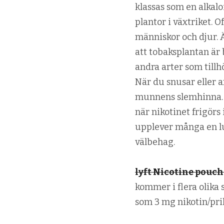
klassas som en alkal
plantor i växtriket. 
människor och djur. Ä
att tobaksplantan är
andra arter som till
När du snusar eller 
munnens slemhinna. S
när nikotinet frigör
upplever många en lu
välbehag.
lyft Nicotine pouch
kommer i flera olika 
som 3 mg nikotin/pril