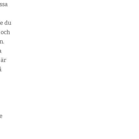
ssa
te du
 och
n.
a
 är
å
e