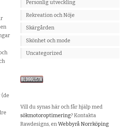
Personlig utveckling
Rekreation och Nöje
är
 en
Skärgården
ingar
Skönhet och mode
 och
Uncategorized
ch
 (de
Vill du synas här och får hjälp med
dre
sökmotoroptimering
? Kontakta
Rawdesigns, en
Webbyrå Norrköping