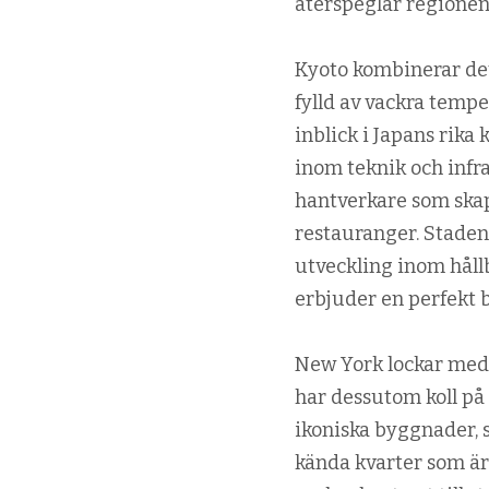
återspeglar regionens
Kyoto kombinerar det
fylld av vackra tempe
inblick i Japans rik
inom teknik och infr
hantverkare som skap
restauranger. Staden
utveckling inom håll
erbjuder en perfekt 
New York lockar med
har dessutom koll på
ikoniska byggnader, 
kända kvarter som är 