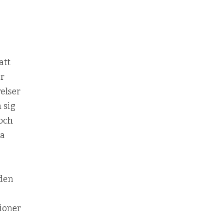
att
er
elser
 sig
 och
pa
lden
ioner