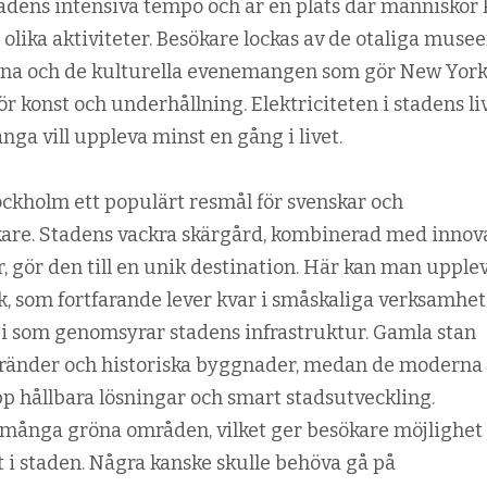
stadens intensiva tempo och är en plats där människor
i olika aktiviteter. Besökare lockas av de otaliga musee
rna och de kulturella evenemangen som gör New York 
ör konst och underhållning. Elektriciteten i stadens li
ga vill uppleva minst en gång i livet.
kholm ett populärt resmål för svenskar och
kare. Stadens vackra skärgård, kombinerad med innov
, gör den till en unik destination. Här kan man upple
k, som fortfarande lever kvar i småskaliga verksamhet
i som genomsyrar stadens infrastruktur. Gamla stan
ränder och historiska byggnader, medan de moderna
pp hållbara lösningar och smart stadsutveckling.
många gröna områden, vilket ger besökare möjlighet 
 i staden. Några kanske skulle behöva gå på