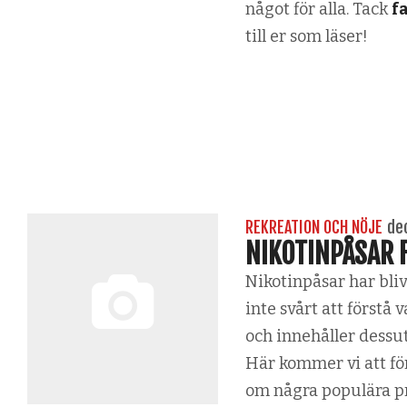
något för alla. Tack
f
till er som läser!
REKREATION OCH NÖJE
de
NIKOTINPÅSAR 
Nikotinpåsar har blivi
inte svårt att först
och innehåller dessut
Här kommer vi att för
om några populära pri