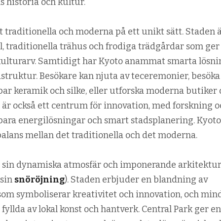
 historia och kultur.
 traditionella och moderna på ett unikt sätt. Staden 
l, traditionella trähus och frodiga trädgårdar som ger
a kulturarv. Samtidigt har Kyoto anammat smarta lösn
astruktur. Besökare kan njuta av teceremonier, besöka
ar keramik och silke, eller utforska moderna butiker
 är också ett centrum för innovation, med forskning o
bara energilösningar och smart stadsplanering. Kyoto
balans mellan det traditionella och det moderna.
 sin dynamiska atmosfär och imponerande arkitektur
 sin
snöröjning
). Staden erbjuder en blandning av
som symboliserar kreativitet och innovation, och min
fyllda av lokal konst och hantverk. Central Park ger en