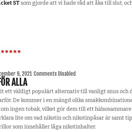
acket ST
som gjorde att vi hade råd att åka till slut, oc
cember 9, 2021
Comments Disabled
FÖR ALLA
t ett väldigt populärt alternativ till vanligt snus och 
å varför. De kommer i en mängd olika smakkombination
om ingen tobak, vilket gör dem till ett hälsosammare 
klara lite om vad nikotin och nikotinpåsar är samt ti
llor som innehåller låga nikotinhalter.