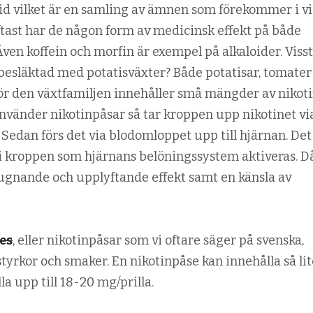
oid vilket är en samling av ämnen som förekommer i vi
Oftast har de någon form av medicinsk effekt på både
ven koffein och morfin är exempel på alkaloider. Viss
 besläktad med potatisväxter? Både potatisar, tomater
hör den växtfamiljen innehåller små mängder av nikoti
använder nikotinpåsar så tar kroppen upp nikotinet vi
edan förs det via blodomloppet upp till hjärnan. Det
s i kroppen som hjärnans belöningssystem aktiveras. D
gnande och upplyftande effekt samt en känsla av
es
, eller nikotinpåsar som vi oftare säger på svenska,
styrkor och smaker. En nikotinpåse kan innehålla så lit
la upp till 18-20 mg/prilla.