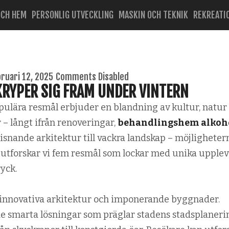
OCH HEM
PERSONLIG UTVECKLING
MASKIN OCH TEKNIK
REKREATI
bruari 12, 2025
Comments Disabled
RYPER SIG FRAM UNDER VINTERN
ulära resmål erbjuder en blandning av kultur, natur
– långt ifrån renoveringar,
behandlingshem alkoh
isnande arkitektur till vackra landskap – möjligheter
 utforskar vi fem resmål som lockar med unika upplev
yck.
n innovativa arkitektur och imponerande byggnader.
de smarta lösningar som präglar stadens stadsplaneri