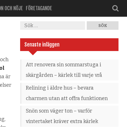
ON OCH NÖJE
FÖRETAGANDE
Senaste inläggen
 och
Att renovera sin sommarstuga i
ol
skärgården – kärlek till varje vrå
na är
elser
Relining i äldre hus – bevara
charmen utan att offra funktionen
Snön som väger ton – varför
ng,
vintertaket kräver extra kärlek