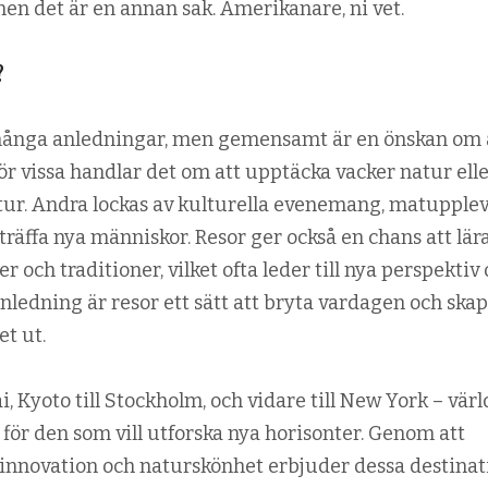
men det är en annan sak. Amerikanare, ni vet.
?
många anledningar, men gemensamt är en önskan om 
ör vissa handlar det om att upptäcka vacker natur ell
tur. Andra lockas av kulturella evenemang, matupplev
 träffa nya människor. Resor ger också en chans att lära
 och traditioner, vilket ofta leder till nya perspektiv
anledning är resor ett sätt att bryta vardagen och ska
t ut.
i, Kyoto till Stockholm, och vidare till New York – vär
r för den som vill utforska nya horisonter. Genom att
 innovation och naturskönhet erbjuder dessa destinat