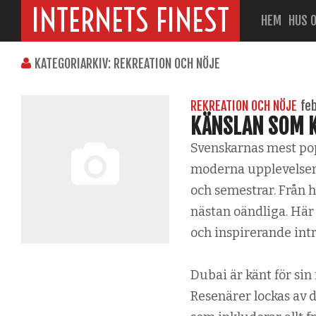
INTERNETS FINEST
HEM
HUS 
KATEGORIARKIV: REKREATION OCH NÖJE
REKREATION OCH NÖJE
fe
KÄNSLAN SOM K
Svenskarnas mest pop
moderna upplevelser 
och semestrar. Från h
nästan oändliga. Här
och inspirerande intr
Dubai är känt för si
Resenärer lockas av 