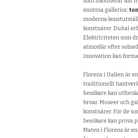
som inkluderar allt f
enorma gallerior,
to
moderna konstutställ
konstnärer. Dubai erb
Elektriciteten som d
atmosfär efter solne
innovation kan forma
Florens i Italien är 
traditionellt hantver
besökare kan utforsk
broar. Museer och gal
konstnärer. För de so
besökare kan prova på
Maten i Florens är en