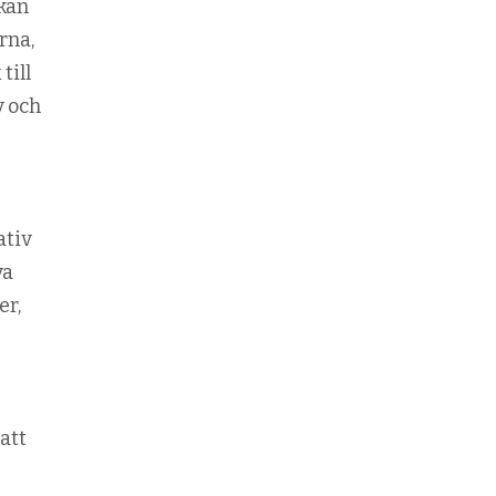
 kan
rna,
till
v och
ativ
va
er,
att