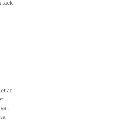
h tack
det är
er
val.
psa