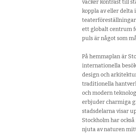
vacker kontrast till 
koppla av eller delta 
teaterföreställninga
ett globalt centrum f
puls är något som mån
På hemmaplan är Stoc
internationella besö
design och arkitektur
traditionella hantver
och modern teknolog
erbjuder charmiga g
stadsdelarna visar u
Stockholm har också 
njuta av naturen mitt