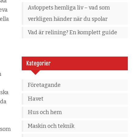
ska
Avloppets hemliga liv – vad som
eva
verkligen händer när du spolar
ella
Vad är relining? En komplett guide
Kategorier
h
Företagande
iska
Havet
nda
Hus och hem
Maskin och teknik
r som